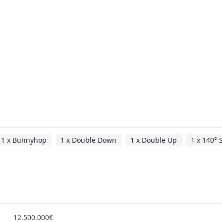
1 x Bunnyhop
1 x Double Down
1 x Double Up
1 x 140° S
12.500.000€