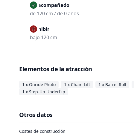
No acompañado
de 120 cm / de 0 años
Prohibir
bajo 120 cm
Elementos de la atracción
1 x Onride Photo
1 x Chain Lift
1 x Barrel Roll
1 x Step-Up Underflip
Otros datos
Costes de construcción