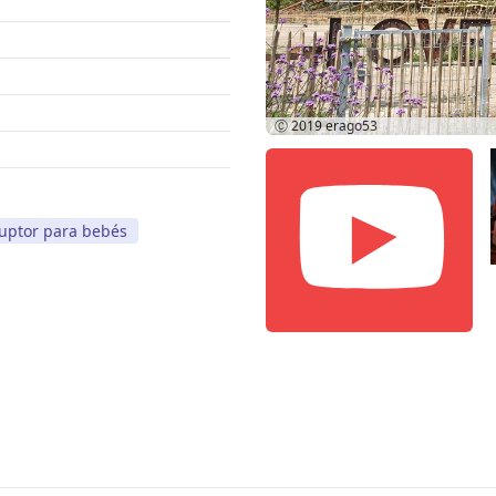
Ⓒ 2019
erago53
ruptor para bebés