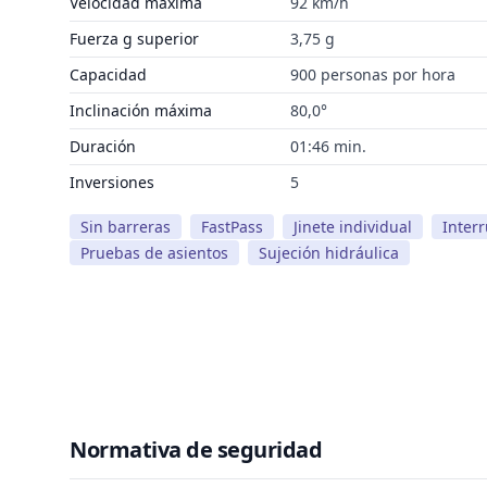
Velocidad máxima
92 km/h
Fuerza g superior
3,75 g
Capacidad
900 personas por hora
Inclinación máxima
80,0°
Duración
01:46 min.
Inversiones
5
Sin barreras
FastPass
Jinete individual
Inter
Pruebas de asientos
Sujeción hidráulica
Normativa de seguridad