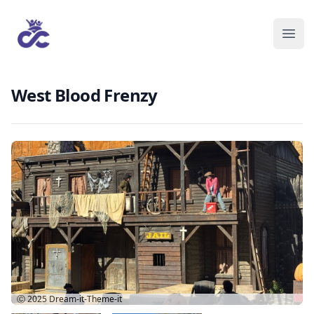
West Blood Frenzy
Ⓒ 2025
Dream-it-Theme-it