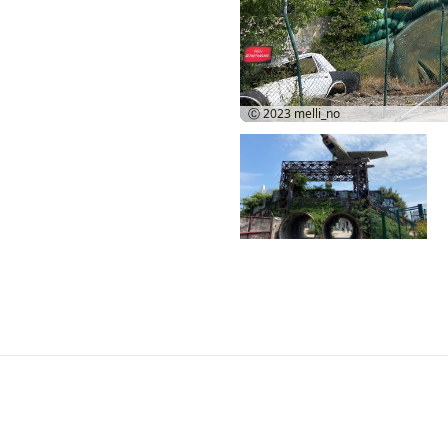
Ⓒ 2023
melli_no