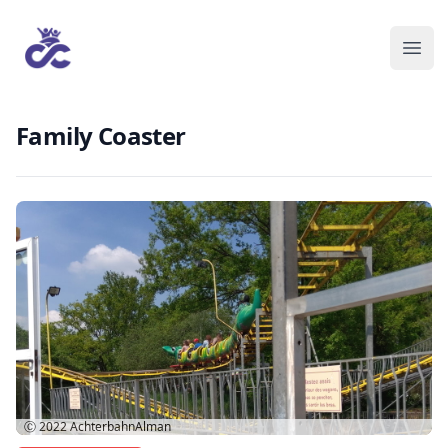
Family Coaster
Ⓒ 2022
AchterbahnAlman