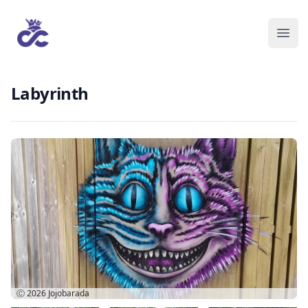
Labyrinth
Ⓒ 2026
Jojobarada