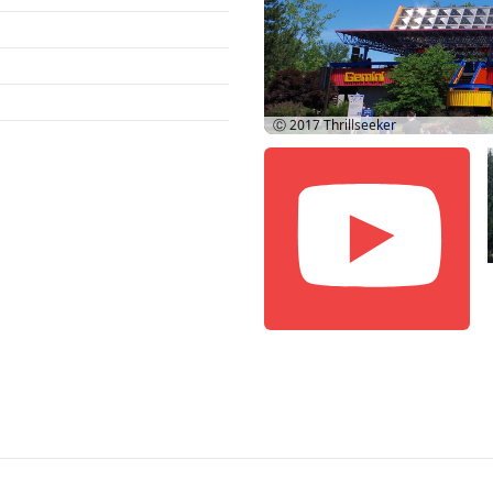
Ⓒ 2017
Thrillseeker