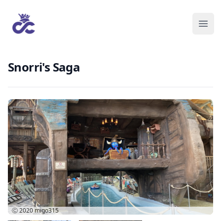
Snorri's Saga
Ⓒ 2020
migo315