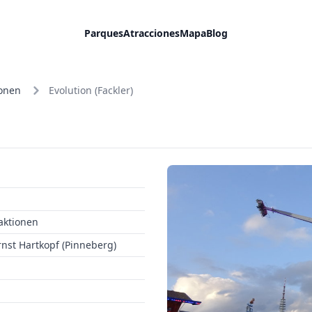
Parques
Atracciones
Mapa
Blog
ionen
Evolution (Fackler)
aktionen
rnst Hartkopf (Pinneberg)