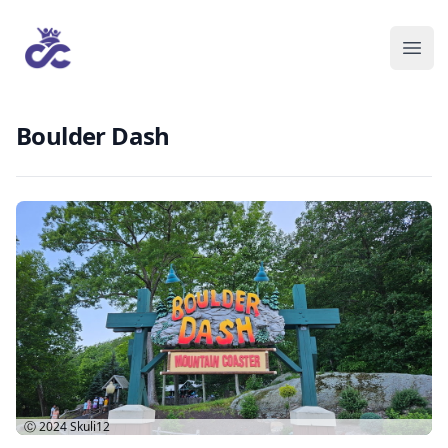
Boulder Dash
Ⓒ 2024
Skuli12