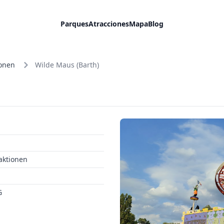
Parques
Atracciones
Mapa
Blog
ionen
Wilde Maus (Barth)
aktionen
G