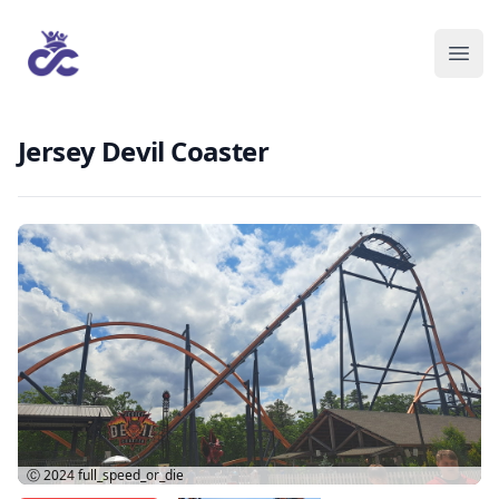
Jersey Devil Coaster
Ⓒ 2024
full_speed_or_die