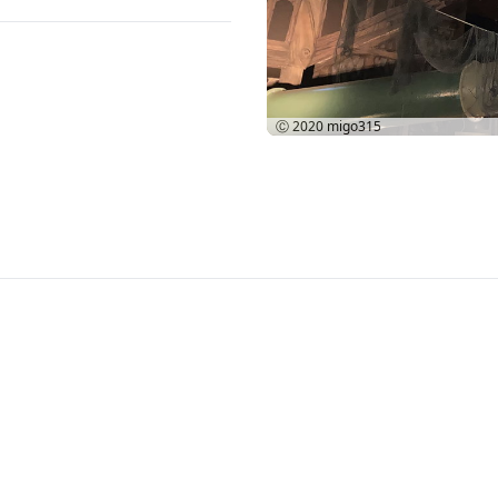
Ⓒ 2020
migo315