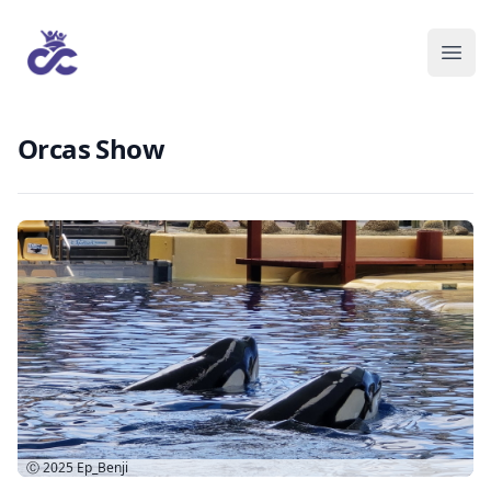
Orcas Show
Ⓒ 2025
Ep_Benji