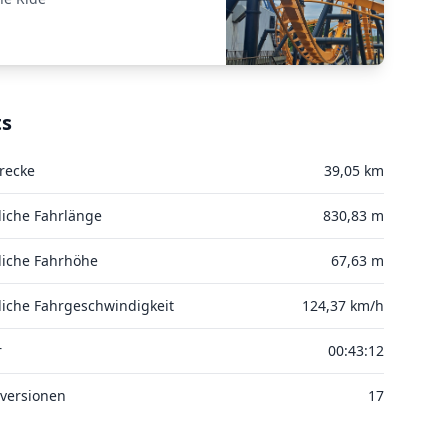
ts
recke
39,05 km
liche Fahrlänge
830,83 m
liche Fahrhöhe
67,63 m
liche Fahrgeschwindigkeit
124,37 km/h
r
00:43:12
versionen
17