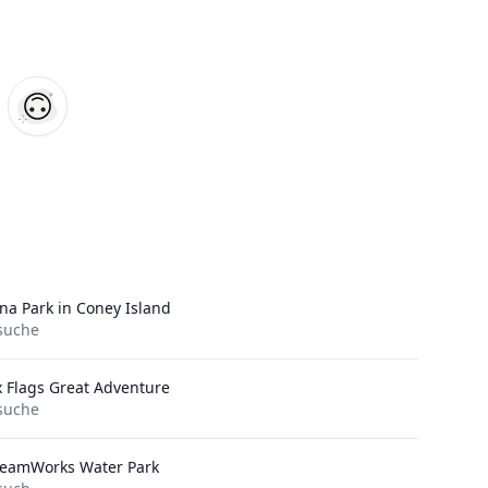
na Park in Coney Island
suche
x Flags Great Adventure
suche
eamWorks Water Park