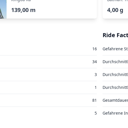
139,00 m
4,00 g
Ride Fac
16
Gefahrene St
34
Durchschnitt
3
Durchschnitt
1
Durchschnitt
81
Gesamtdaue
5
Gefahrene In