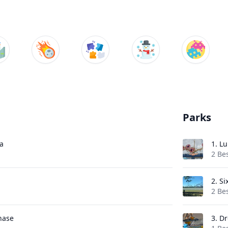
Parks
a
1.
Lu
2 Be
2.
Si
2 Be
hase
3.
Dr