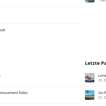
1 Be
olt
Letzte P
a
Luna
25. 
 Amusement Rides
Six 
25. 