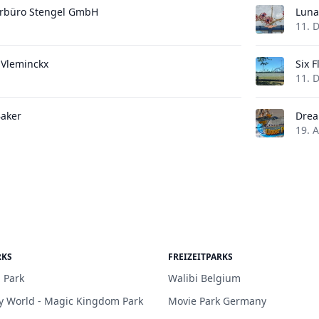
urbüro Stengel GmbH
Luna
11. 
 Vleminckx
Six 
11. 
Baker
Drea
19. 
RKS
FREIZEITPARKS
 Park
Walibi Belgium
y World - Magic Kingdom Park
Movie Park Germany