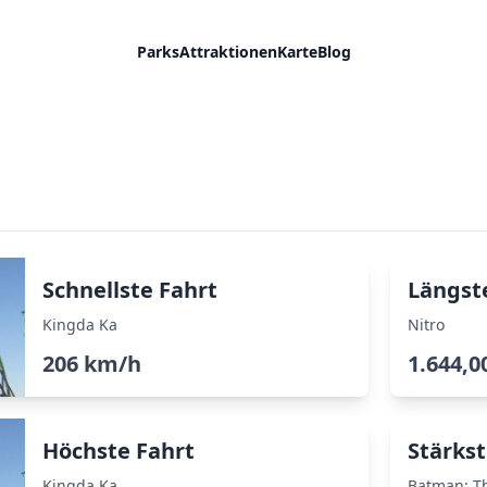
Parks
Attraktionen
Karte
Blog
Schnellste Fahrt
Längst
Kingda Ka
Nitro
206 km/h
1.644,0
Höchste Fahrt
Stärkst
Kingda Ka
Batman: T