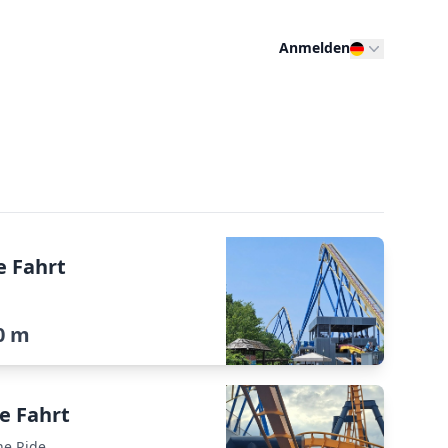
Anmelden
e Fahrt
0 m
e Fahrt
he Ride