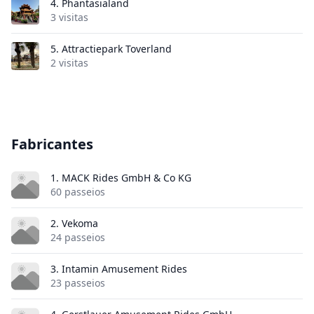
4.
Phantasialand
3 visitas
5.
Attractiepark Toverland
2 visitas
Fabricantes
1. MACK Rides GmbH & Co KG
60 passeios
2. Vekoma
24 passeios
3. Intamin Amusement Rides
23 passeios