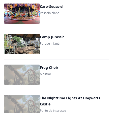
Caro-Seuss-el
Passeio plano
Camp Jurassic
Parque infantil
Frog Choir
Mostrar
The Nighttime Lights At Hogwarts
Castle
Ponto de interesse