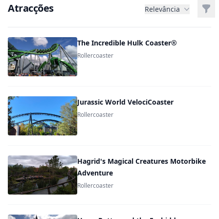
Atracções
Filt
Relevância
The Incredible Hulk Coaster®
Rollercoaster
Jurassic World VelociCoaster
Rollercoaster
Hagrid's Magical Creatures Motorbike
Adventure
Rollercoaster