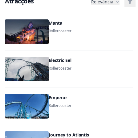
Atracções
Filt
Relevância
Manta
Rollercoaster
Electric Eel
Rollercoaster
Emperor
Rollercoaster
Journey to Atlantis