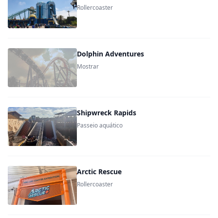
Rollercoaster
Dolphin Adventures
Mostrar
Shipwreck Rapids
Passeio aquático
Arctic Rescue
Rollercoaster