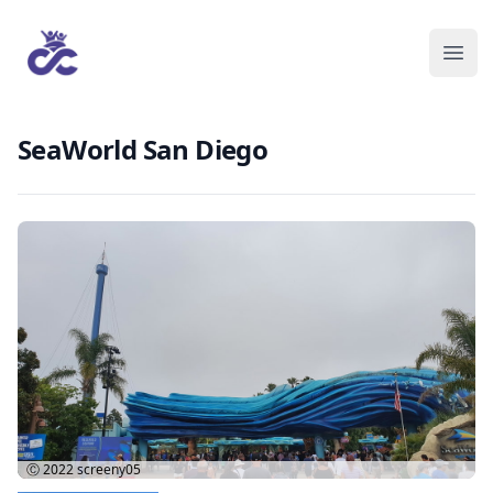
SeaWorld San Diego
Ⓒ 2022
screeny05