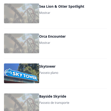
Sea Lion & Otter Spotlight
Mostrar
Orca Encounter
Mostrar
Skytower
Passeio plano
Bayside Skyride
Passeio de transporte