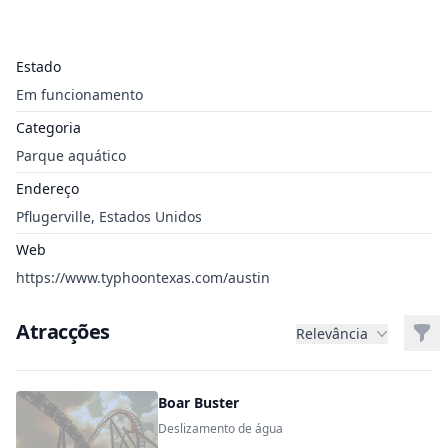
Estado
Em funcionamento
Categoria
Parque aquático
Endereço
Pflugerville, Estados Unidos
Web
https://www.typhoontexas.com/austin
Atracções
Filt
Relevância
Boar Buster
Deslizamento de água