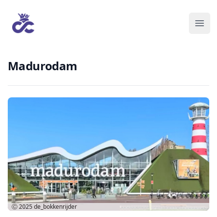
Madurodam
Ⓒ 2025
de_bokkenrijder