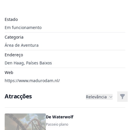
Estado
Em funcionamento
Categoria
Área de Aventura
Endereço
Den Haag, Países Baixos
Web
https://www.madurodam.nl/
Atracções
Filt
Relevância
De Waterwolf
Passeio plano