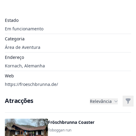
Estado
Em funcionamento
Categoria
Área de Aventura
Endereço
Kornach, Alemanha
Web
https://froeschbrunna.de/
Atracções
Filt
Relevância
Fröschbrunna Coaster
Toboggan run