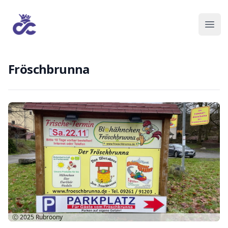
Fröschbrunna
Ⓒ 2025
Rubroony