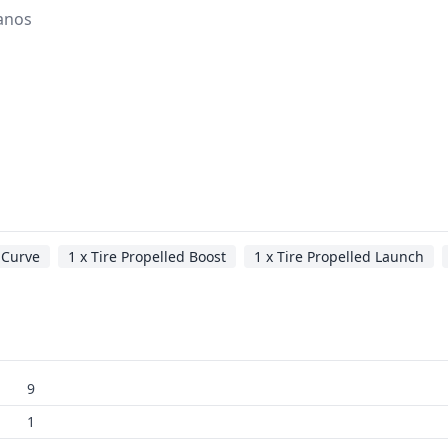
 anos
 Curve
1 x Tire Propelled Boost
1 x Tire Propelled Launch
9
1