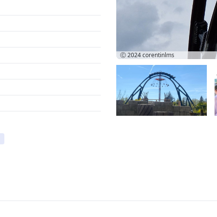
Ⓒ 2024
corentinlms