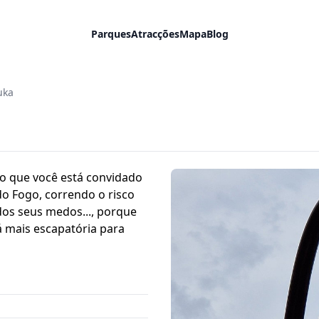
Parques
Atracções
Mapa
Blog
uka
o que você está convidado
do Fogo, correndo o risco
 dos seus medos..., porque
á mais escapatória para