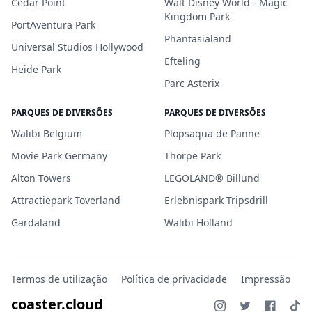
Cedar Point
Walt Disney World - Magic
Kingdom Park
PortAventura Park
Phantasialand
Universal Studios Hollywood
Efteling
Heide Park
Parc Asterix
PARQUES DE DIVERSÕES
PARQUES DE DIVERSÕES
Walibi Belgium
Plopsaqua de Panne
Movie Park Germany
Thorpe Park
Alton Towers
LEGOLAND® Billund
Attractiepark Toverland
Erlebnispark Tripsdrill
Gardaland
Walibi Holland
Termos de utilização
Política de privacidade
Impressão
coaster.cloud