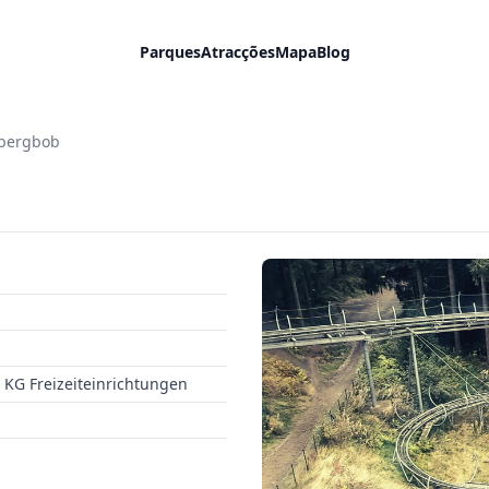
Parques
Atracções
Mapa
Blog
bergbob
KG Freizeiteinrichtungen