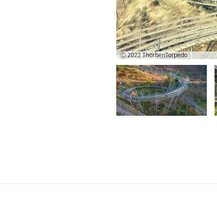
Ⓒ 2022
ThorbenTorpedo