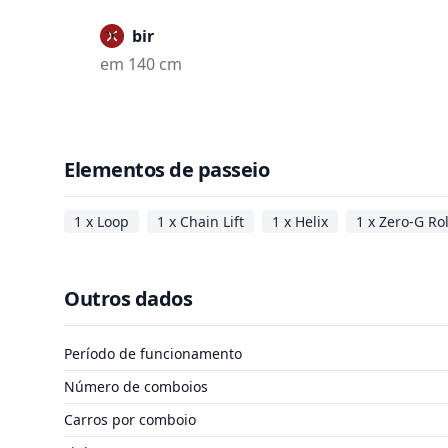
Proibir
em 140 cm
Elementos de passeio
1 x Loop
1 x Chain Lift
1 x Helix
1 x Zero-G Rol
Outros dados
Período de funcionamento
Número de comboios
Carros por comboio