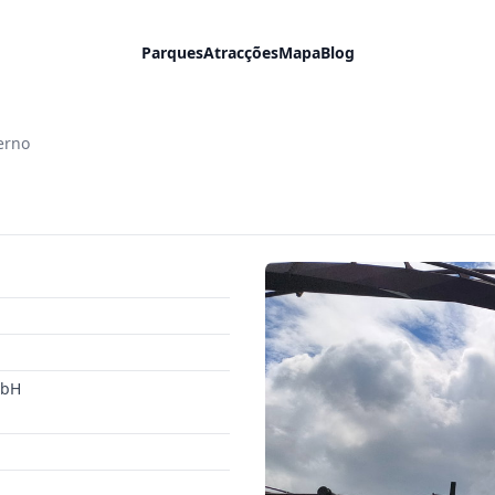
Parques
Atracções
Mapa
Blog
erno
mbH