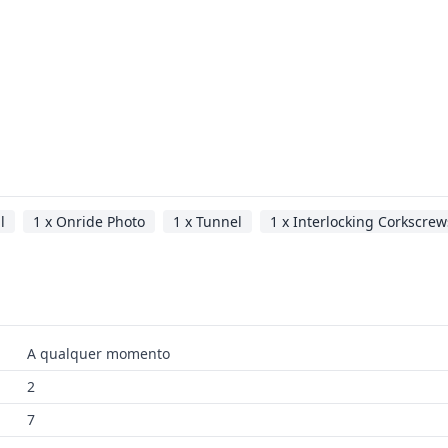
l
1 x Onride Photo
1 x Tunnel
1 x Interlocking Corkscrew
A qualquer momento
2
7