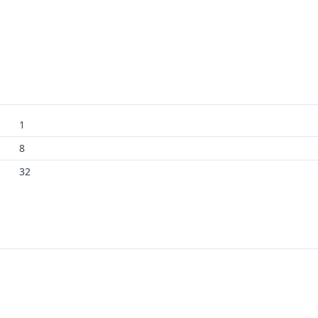
1
8
32