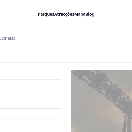
Parques
Atracções
Mapa
Blog
ucinakis