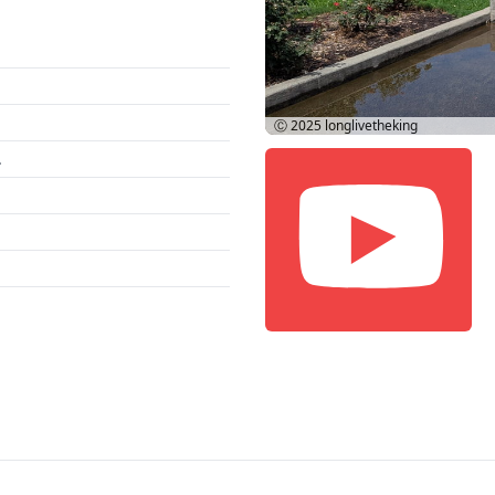
Ⓒ 2025
longlivetheking
.