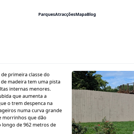
Parques
Atracções
Mapa
Blog
 de primeira classe do
 de madeira tem uma pista
ltas internas menores.
subida que aumenta a
que o trem despenca na
sageiros numa curva grande
 de morrinhos que dão
o longo de 962 metros de