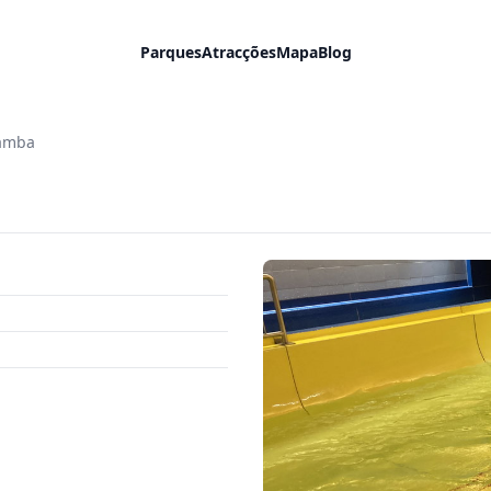
Parques
Atracções
Mapa
Blog
amba