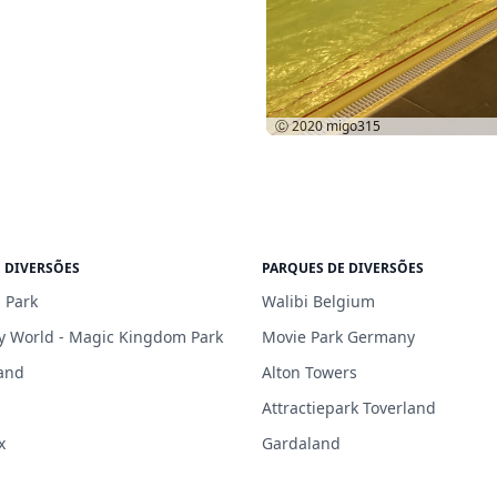
Ⓒ 2020
migo315
 DIVERSÕES
PARQUES DE DIVERSÕES
 Park
Walibi Belgium
y World - Magic Kingdom Park
Movie Park Germany
and
Alton Towers
Attractiepark Toverland
x
Gardaland