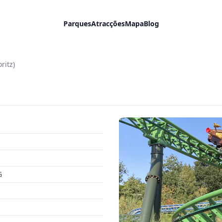
Parques
Atracções
Mapa
Blog
ritz)
G