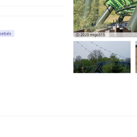
 bebés
Ⓒ 2020
migo315