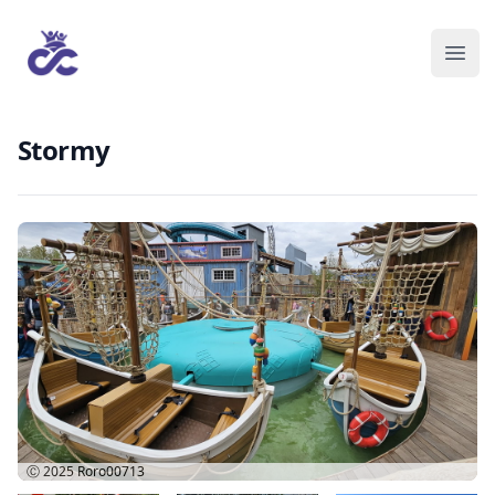
Stormy
Ⓒ 2025
Roro00713