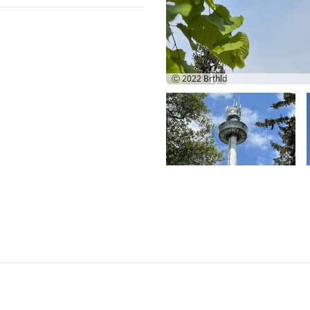
Ⓒ 2022
Brthld