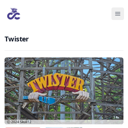
Twister
Ⓒ 2024
Skuli12