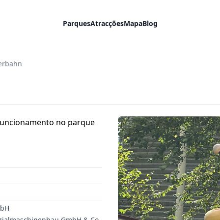
Parques
Atracções
Mapa
Blog
erbahn
m funcionamento no parque
mbH
ezialmaschinenbau GmbH & Co.