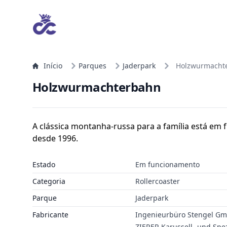
Início
Parques
Jaderpark
Holzwurmacht
Holzwurmachterbahn
A clássica montanha-russa para a família está e
desde 1996.
Estado
Em funcionamento
Categoria
Rollercoaster
Parque
Jaderpark
Fabricante
Ingenieurbüro Stengel G
ZIERER Karussell- und Sp