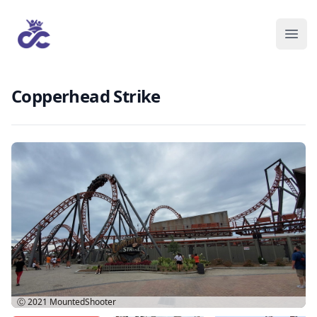
Copperhead Strike
Ⓒ 2021
MountedShooter