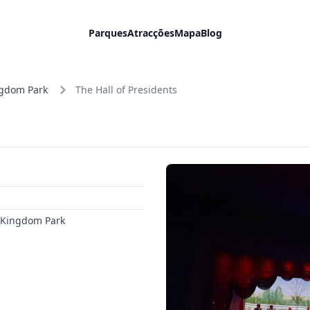
Parques
Atracções
Mapa
Blog
ngdom Park
The Hall of Presidents
 Kingdom Park