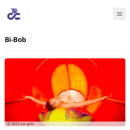
Bi-Bob
Ⓒ 2023
Luc-grin