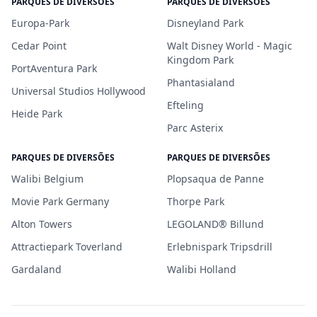
PARQUES DE DIVERSÕES
PARQUES DE DIVERSÕES
Europa-Park
Disneyland Park
Cedar Point
Walt Disney World - Magic
Kingdom Park
PortAventura Park
Phantasialand
Universal Studios Hollywood
Efteling
Heide Park
Parc Asterix
PARQUES DE DIVERSÕES
PARQUES DE DIVERSÕES
Walibi Belgium
Plopsaqua de Panne
Movie Park Germany
Thorpe Park
Alton Towers
LEGOLAND® Billund
Attractiepark Toverland
Erlebnispark Tripsdrill
Gardaland
Walibi Holland