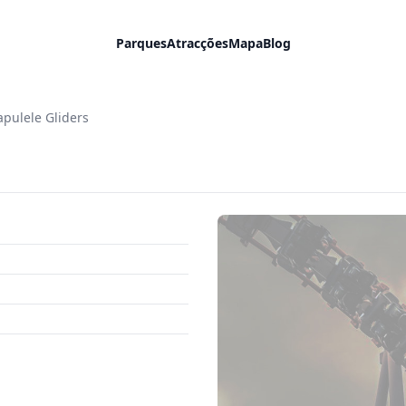
Parques
Atracções
Mapa
Blog
apulele Gliders