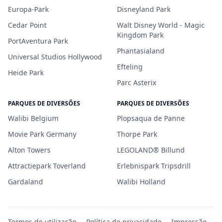
Europa-Park
Disneyland Park
Cedar Point
Walt Disney World - Magic
Kingdom Park
PortAventura Park
Phantasialand
Universal Studios Hollywood
Efteling
Heide Park
Parc Asterix
PARQUES DE DIVERSÕES
PARQUES DE DIVERSÕES
Walibi Belgium
Plopsaqua de Panne
Movie Park Germany
Thorpe Park
Alton Towers
LEGOLAND® Billund
Attractiepark Toverland
Erlebnispark Tripsdrill
Gardaland
Walibi Holland
Termos de utilização
Política de privacidade
Impressão