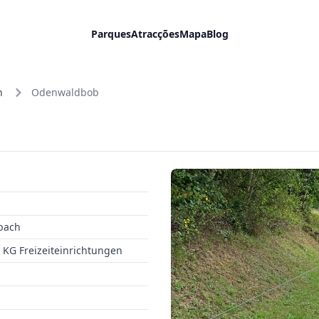
Parques
Atracções
Mapa
Blog
h
Odenwaldbob
bach
KG Freizeiteinrichtungen