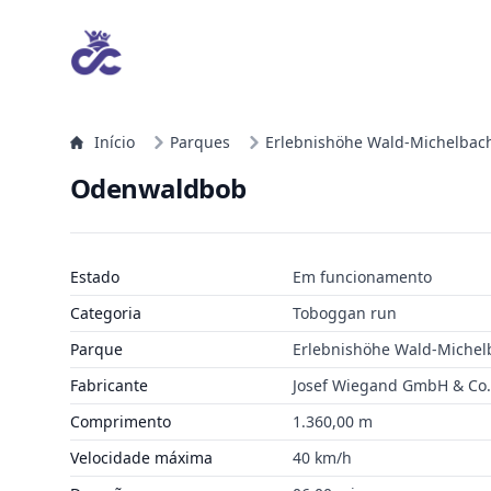
Início
Parques
Erlebnishöhe Wald-Michelbac
Odenwaldbob
Estado
Em funcionamento
Categoria
Toboggan run
Parque
Erlebnishöhe Wald-Michel
Fabricante
Josef Wiegand GmbH & Co. 
Comprimento
1.360,00 m
Velocidade máxima
40 km/h