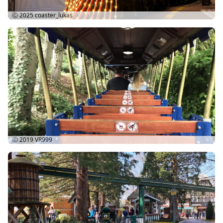
Ⓒ 2025
coaster_lukas
Ⓒ 2019
VR999