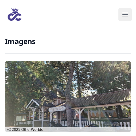
Imagens
Ⓒ 2025
OtherWorlds