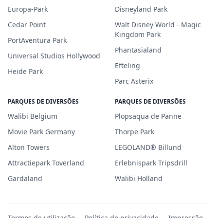
Europa-Park
Disneyland Park
Cedar Point
Walt Disney World - Magic
Kingdom Park
PortAventura Park
Phantasialand
Universal Studios Hollywood
Efteling
Heide Park
Parc Asterix
PARQUES DE DIVERSÕES
PARQUES DE DIVERSÕES
Walibi Belgium
Plopsaqua de Panne
Movie Park Germany
Thorpe Park
Alton Towers
LEGOLAND® Billund
Attractiepark Toverland
Erlebnispark Tripsdrill
Gardaland
Walibi Holland
Termos de utilização
Política de privacidade
Impressão