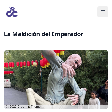
La Maldición del Emperador
Ⓒ 2025
Dream-it-Theme-it