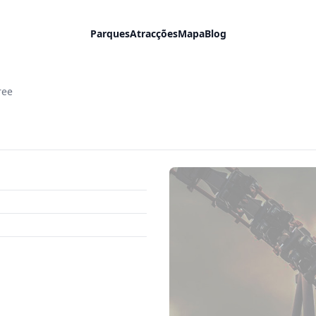
Parques
Atracções
Mapa
Blog
ree