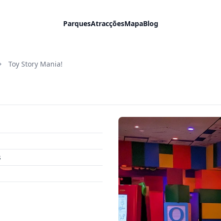
Parques
Atracções
Mapa
Blog
Toy Story Mania!
s