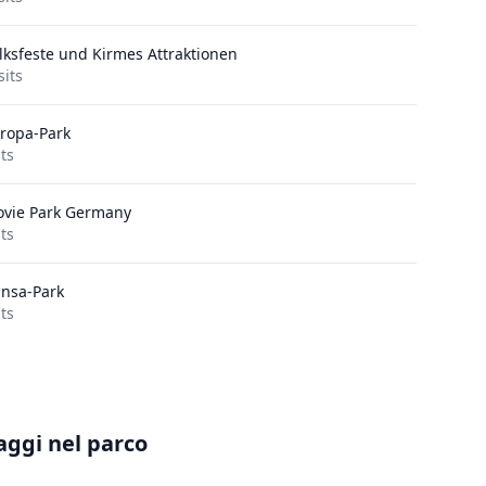
lksfeste und Kirmes Attraktionen
sits
ropa-Park
its
vie Park Germany
its
nsa-Park
its
aggi nel parco