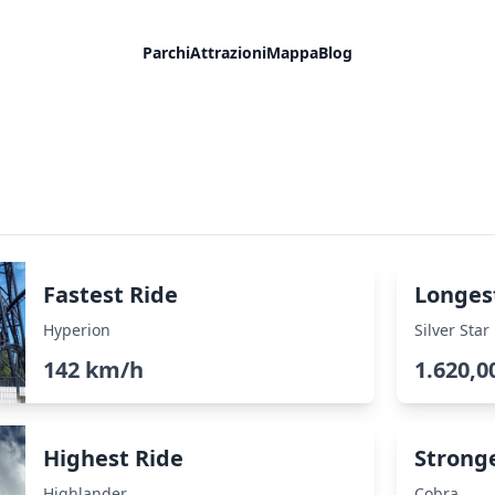
Parchi
Attrazioni
Mappa
Blog
Fastest Ride
Longes
Hyperion
Silver Star
142 km/h
1.620,0
Highest Ride
Strong
Highlander
Cobra