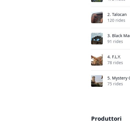
2.
Talocan
120 rides
3.
Black M
91 rides
4.
F.L.Y.
78 rides
5.
Mystery 
75 rides
Produttori