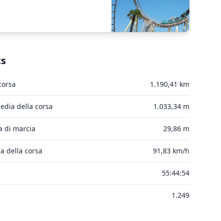
ts
corsa
1.190,41 km
dia della corsa
1.033,34 m
a di marcia
29,86 m
a della corsa
91,83 km/h
55:44:54
1.249