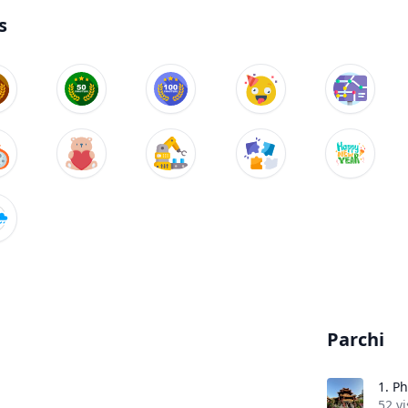
s
Parchi
1.
Ph
52 vi