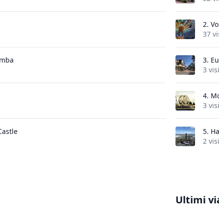
2.
Vo
37 vi
amba
3.
Eu
3 vis
4.
Mo
3 vis
Castle
5.
Ha
2 vis
Ultimi vi