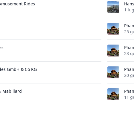
 Amusement Rides
Hans
1 lug
Phan
25 g
es
Phan
23 g
des GmbH & Co KG
Phan
20 g
 & Mabillard
Phan
11 g