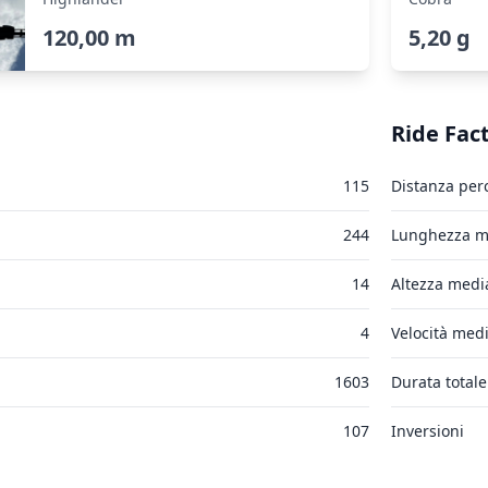
120,00 m
5,20 g
Ride Fac
115
Distanza per
244
Lunghezza me
14
Altezza medi
4
Velocità medi
1603
Durata totale
107
Inversioni