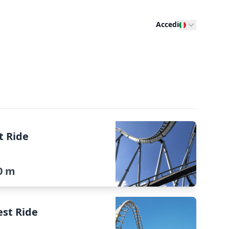
Accedi
t Ride
0 m
est Ride