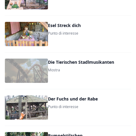
Esel Streck dich
Punto di interesse
Die Tierischen Stadlmusikanten
Mostra
Der Fuchs und der Rabe
Punto di interesse
Rumpelstilzchen