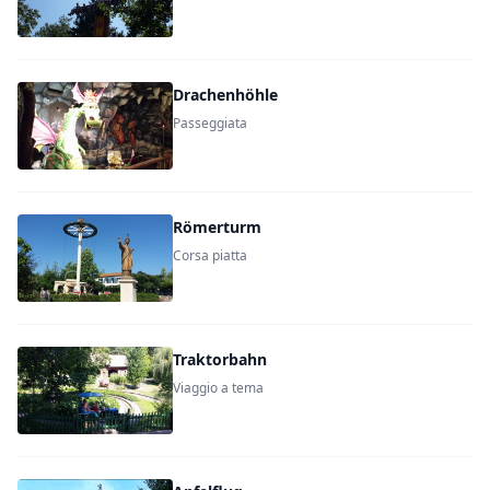
Drachenhöhle
Passeggiata
Römerturm
Corsa piatta
Traktorbahn
Viaggio a tema