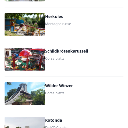
Herkules
Montagne russe
Schildkrötenkarussell
Corsa piatta
Wilder Winzer
Corsa piatta
Rotonda
Disk'O Coaster