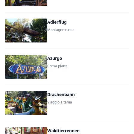
Adlerflug
Montagne russe
Azurgo
Corsa piatta
Drachenbahn
Viaggio a tema
Waldtierrennen