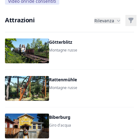
Video onride consentiti
Attrazioni
Filt
Rilevanza
Götterblitz
Montagne russe
Rattenmühle
Montagne russe
Biberburg
Giro d'acqua