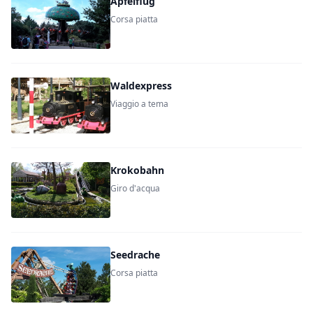
Apfelflug
Corsa piatta
Waldexpress
Viaggio a tema
Krokobahn
Giro d'acqua
Seedrache
Corsa piatta