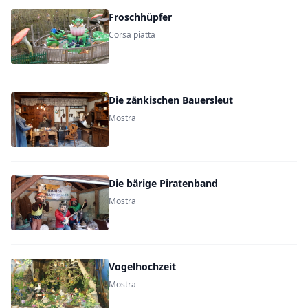
Froschhüpfer
Corsa piatta
Die zänkischen Bauersleut
Mostra
Die bärige Piratenband
Mostra
Vogelhochzeit
Mostra