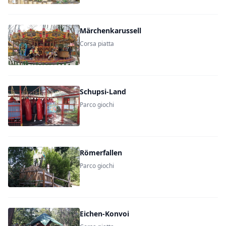
Märchenkarussell
Corsa piatta
Schupsi-Land
Parco giochi
Römerfallen
Parco giochi
Eichen-Konvoi