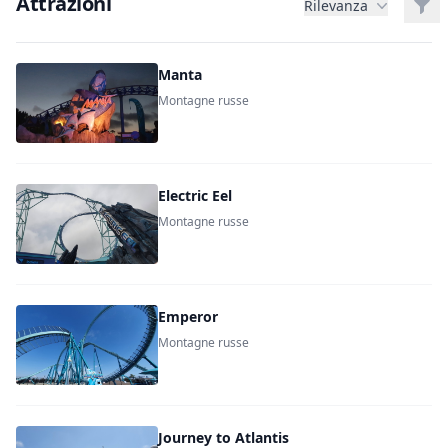
Attrazioni
Filt
Rilevanza
Manta
Montagne russe
Electric Eel
Montagne russe
Emperor
Montagne russe
Journey to Atlantis