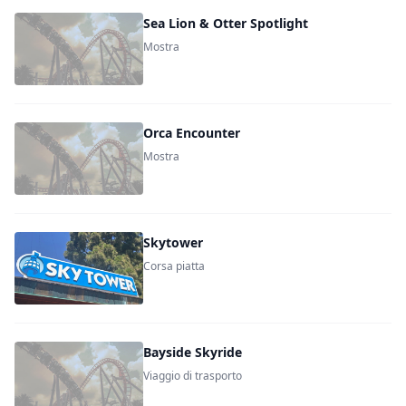
Sea Lion & Otter Spotlight
Mostra
Orca Encounter
Mostra
Skytower
Corsa piatta
Bayside Skyride
Viaggio di trasporto