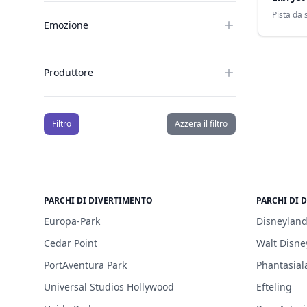
Pista da s
Emozione
Produttore
Filtro
Azzera il filtro
PARCHI DI DIVERTIMENTO
PARCHI DI 
Europa-Park
Disneyland
Cedar Point
Walt Disne
PortAventura Park
Phantasial
Universal Studios Hollywood
Efteling