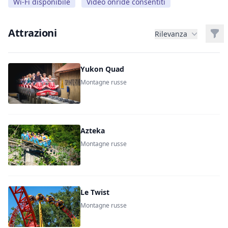
Wi-Fi disponibile
Video onride consentiti
Attrazioni
Filt
Rilevanza
Yukon Quad
Montagne russe
Azteka
Montagne russe
Le Twist
Montagne russe