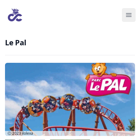
Le Pal
Ⓒ 2023
ilolexa