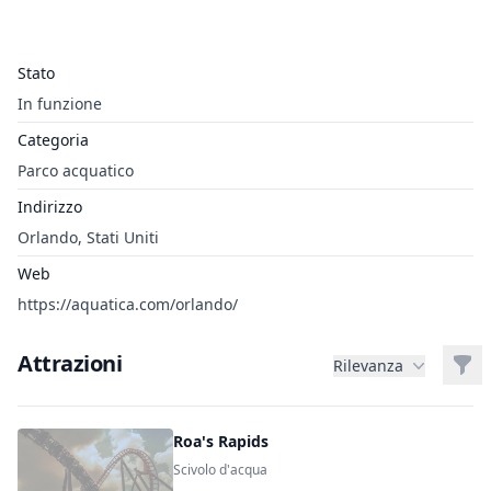
Stato
In funzione
Categoria
Parco acquatico
Indirizzo
Orlando, Stati Uniti
Web
https://aquatica.com/orlando/
Attrazioni
Filt
Rilevanza
Roa's Rapids
Scivolo d'acqua