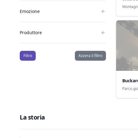
Montagn
Emozione
Produttore
Filtro
Azzera il filtro
Buckar
Parco gio
La storia