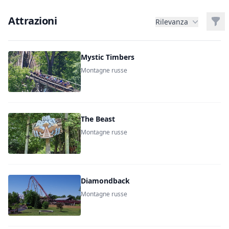
Attrazioni
Filt
Rilevanza
Mystic Timbers
Montagne russe
The Beast
Montagne russe
Diamondback
Montagne russe